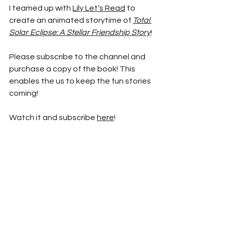
I teamed up with 
Lily Let’s Read
 to 
create an animated storytime of 
Total 
Solar Eclipse: A Stellar Friendship Story
!
Please subscribe to the channel and 
purchase a copy of the book! This 
enables the us to keep the fun stories 
coming!
Watch it and subscribe 
here
!