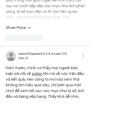
qua trong thời gian ngắn để nhìn cách bố 
cục và cách sắp xếp các mục như lịch phát 
sóng, tỷ số trực tiếp và tin tức liên quan. 
Cảm giác là trình bày khá gọn, các…
Show More
Like
Reply
robert50powell.9.5.8.4+abc123
Jan 21
Hôm trước, mình có thấy mọi người bàn 
luận sôi nổi về 
xoilac
 khi nói về các trận đấu 
và kết quả, nên cũng tò mò vào xem thử. 
Không tìm hiểu quá sâu, chỉ lướt qua một 
chút để xem bố cục các mục như tỷ số, lịch 
đấu và bảng xếp hạng. Thấy khá dễ nhìn, 
các phần được trình bày rõ ràng, nên mình 
có thể nắm được thông tin cơ bản mà 
không bị rối. Thật…
Show More