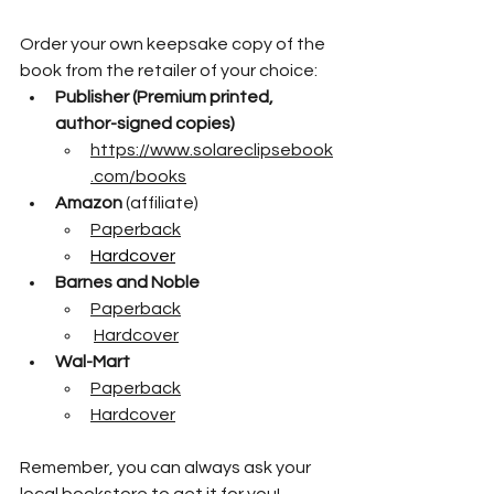
Order your own keepsake copy of the 
book from the retailer of your choice:
Publisher (Premium printed, 
author-signed copies) 
https://www.solareclipsebook
.com/books
Amazon 
(affiliate)
Paperback
Hardcover
Barnes and Noble
Paperback
Hardcover
Wal-Mart
Paperback
Hardcover
Remember, you can always ask your 
local bookstore to get it for you!