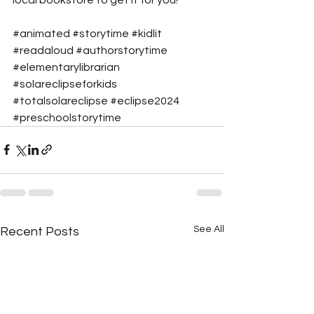
#animated
#storytime
#kidlit
#readaloud
#authorstorytime
#elementarylibrarian
#solareclipseforkids
#totalsolareclipse
#eclipse2024
#preschoolstorytime
See All
Recent Posts