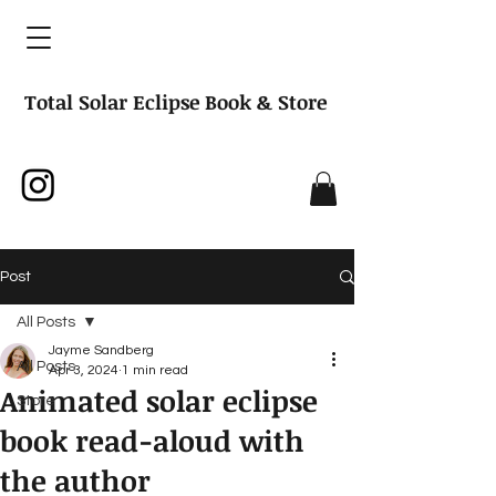
Total Solar Eclipse Book & Store
Post
All Posts
Jayme Sandberg
All Posts
Apr 3, 2024
1 min read
Animated solar eclipse
Store
book read-aloud with
the author