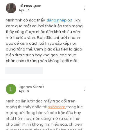
Hồ Minh Quân
Apr 17
Mình tình cờ đọc thấy  
đăng nhập o8
   ,khi 
xem qua một vài bài thảo luận trên mạng, 
thấy cũng được nhắc đến khá nhiều nên 
mở thử lúc rảnh. Ban đầu chỉ lướt nhanh 
qua để xem cách bố trí và sắp xếp nội 
dung tổng thể. Cảm giác đầu tiên là giao 
diện được trình bày khá gọn, các mục 
phân chia rõ ràng nên không bị rối mắt
Like
Reply
Ligerpro Kliczek
Apr 16
Mình có lần lướt đọc mấy trao đổi trên 
mạng thì thấy nhắc tới 
xx88com
trong lúc 
mọi người đang bàn về các trận đấu hay 
nhất hôm nay, nên cũng mở ra xem thử 
cho biết. Mình không tìm hiểu sâu, chỉ xem 